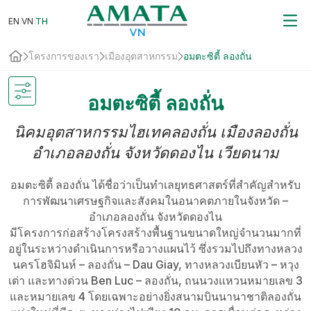
EN
VN
EN
VN
TH
TH
โครงการของเรา
เมืองอุตสาหกรรม
อมตะซิตี้ ลองถั่น
อมตะซิตี้ ลองถั่น
นิคมอุตสาหกรรมไฮเทคลองถั่น เมืองลองถั่น
อำเภอลองถั่น จังหวัดดองไน เวียดนาม
อมตะซิตี้ ลองถั่น ได้ชื่อว่าเป็นทำเลยุทธศาสตร์ที่สำคัญสำหรับ
การพัฒนาเศรษฐกิจและสังคมในอนาคตภายในจังหวัด –
อำเภอลองถั่น จังหวัดดองไน
มีโครงการก่อสร้างโครงสร้างพื้นฐานขนาดใหญ่จำนวนมากที่
อยู่ในระหว่างดำเนินการหรือวางแผนไว้ ซึ่งรวมไปถึงทางหลวง
นครโฮจิมินห์ – ลองถั่น – Dau Giay, ทางหลวงเบียนหัว – หวุง
เต่า และทางด่วน Ben Luc – ลองถั่น, ถนนวงแหวนหมายเลข 3
และหมายเลข 4 โดยเฉพาะอย่างยิ่งสนามบินนานาชาติลองถั่น