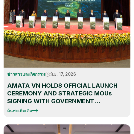
ข่าวสารและกิจกรรม
มิ.ย. 17, 2026
AMATA VN HOLDS OFFICIAL LAUNCH
CEREMONY AND STRATEGIC MOUs
SIGNING WITH GOVERNMENT
WITNESSED FOR AMATA CITY PHU THO
ค้นพบเพิ่มเติม
– DOAN HUNG INDUSTRIAL PARK
DURING THAI CONNECT