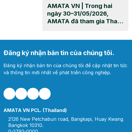
động CSR
AMATA VN | Trong hai
đã nhận được sự hưởng
ngày 30–31/05/2026,
ứng nhiệt tình và tham gia
AMATA đã tham gia Thai
tích cực từ nhiều khách
Festival in Ho Chi Minh
hàng thân thiết cũng như
City 2026 – sự kiện văn
các đối […]
hóa và giao thương đặc
sắc do Tổng Lãnh sự quán
Đăng ký nhận bản tin của chúng tôi.
Hoàng gia Thái Lan tại TP.
Đăng ký nhận bản tin của chúng tôi để cập nhật tin tức
Hồ Chí Minh tổ chức. Sự
và thông tin mới nhất về phát triển công nghiệp.
kiện là cầu nối quan trọng
nhằm tăng cường […]
AMATA VN PCL. (Thailand)
2126 New Petchaburi road, Bangkapi, Huay Kwang
Bangkok 10310.
0-2792-0000