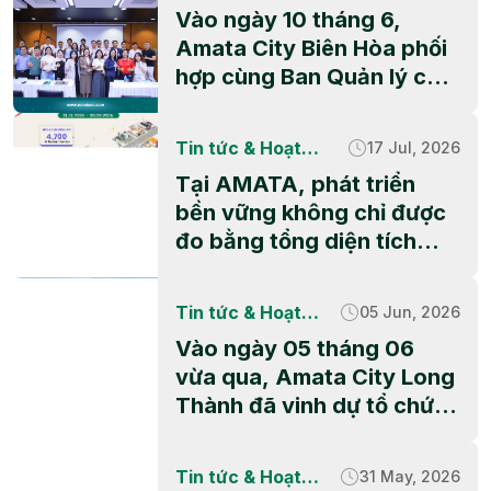
động CSR
Vào ngày 10 tháng 6,
Amata City Biên Hòa phối
hợp cùng Ban Quản lý các
Khu công nghiệp và Khu
kinh tế thành phố Đồng
Tin tức & Hoạt
17 Jul, 2026
Nai (DNIEZA), UNIDO và
động CSR
Tại AMATA, phát triển
các đối tác kỹ thuật đã tổ
bền vững không chỉ được
chức thành công hội thảo
đo bằng tổng diện tích
“Tiết kiệm năng lượng,
khu công nghiệp hay số
giảm phát thải và sản xuất
lượng dự án đầu tư, mà
sạch hơn”. Sự […]
Tin tức & Hoạt
05 Jun, 2026
còn thể hiện qua những
động CSR
Vào ngày 05 tháng 06
giá trị tích cực mà doanh
vừa qua, Amata City Long
nghiệp cùng cộng đồng
Thành đã vinh dự tổ chức
tạo dựng mỗi ngày. Trong
Ngày hội trồng cây phủ
6 tháng đầu năm 2026,
xanh khu công nghiệp đầu
hành trình ấy tiếp tục […]
Tin tức & Hoạt
31 May, 2026
tiên trên địa bàn. Sự kiện