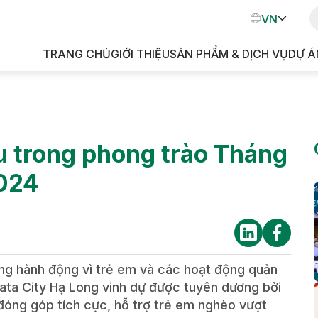
VN
TRANG CHỦ
GIỚI THIỆU
SẢN PHẨM & DỊCH VỤ
DỰ Á
KH
u trong phong trào Tháng
2024
áng hành động vì trẻ em và các hoạt động quản
mata City Hạ Long vinh dự được tuyên dương bởi
đóng góp tích cực, hỗ trợ trẻ em nghèo vượt