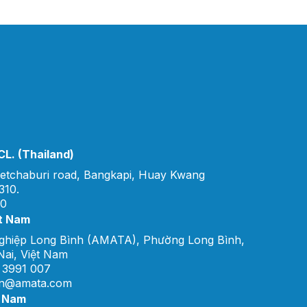
L. (Thailand)
etchaburi road, Bangkapi, Huay Kwang
310.
00
t Nam
ghiệp Long Bình (AMATA), Phường Long Bình,
ai, Việt Nam
 3991 007
vn@amata.com
t Nam