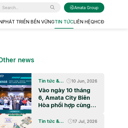
Amata Group
N
PHÁT TRIỂN BỀN VỮNG
TIN TỨC
LIÊN HỆ
QHCĐ
U CÔNG NGHIỆP
Other news
Tin tức &
10 Jun, 2026
Hoạt động
Vào ngày 10 tháng
CSR
6, Amata City Biên
Hòa phối hợp cùng
Ban Quản lý các Khu
công nghiệp và Khu
Tin tức &
17 Jul, 2026
kinh tế thành phố