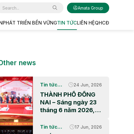
Amata Group
N
PHÁT TRIỂN BỀN VỮNG
TIN TỨC
LIÊN HỆ
QHCĐ
U CÔNG NGHIỆP
Other news
Tin tức
24 Jun, 2026
doanh
THÀNH PHỐ ĐỒNG
nghiệp
NAI – Sáng ngày 23
tháng 6 năm 2026, lễ
Khởi công dự án nhà
máy của QBB Asia
Tin tức
17 Jun, 2026
đã chính thức diễn ra