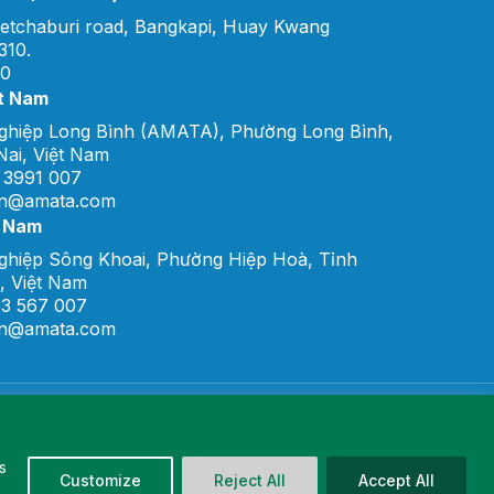
etchaburi road, Bangkapi, Huay Kwang
310.
00
t Nam
ghiệp Long Bình (AMATA), Phường Long Bình,
ai, Việt Nam
 3991 007
vn@amata.com
t Nam
ghiệp Sông Khoai, Phường Hiệp Hoà, Tỉnh
, Việt Nam
33 567 007
vn@amata.com
s
Customize
Reject All
Accept All