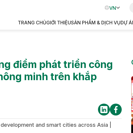
EN
VN
TH
TRANG CHỦ
GIỚI THIỆU
SẢN PHẨM & DỊCH VỤ
DỰ Á
KH
g điểm phát triển công
hông minh trên khắp
l development and smart cities across Asia |