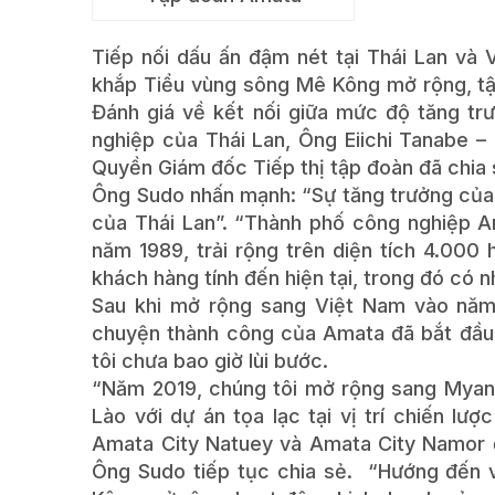
Tiếp nối dấu ấn đậm nét tại Thái Lan và
khắp Tiểu vùng sông Mê Kông mở rộng, tập
Đánh giá về kết nối giữa mức độ tăng trư
nghiệp của Thái Lan, Ông Eiichi Tanabe 
Quyền Giám đốc Tiếp thị tập đoàn đã chia 
Ông Sudo nhấn mạnh: “Sự tăng trưởng của c
của Thái Lan”. “Thành phố công nghiệp A
năm 1989, trải rộng trên diện tích 4.000
khách hàng tính đến hiện tại, trong đó có n
Sau khi mở rộng sang Việt Nam vào năm
chuyện thành công của Amata đã bắt đầu 
tôi chưa bao giờ lùi bước.
“Năm 2019, chúng tôi mở rộng sang Myanm
Lào với dự án tọa lạc tại vị trí chiến l
Amata City Natuey và Amata City Namor đ
Ông Sudo tiếp tục chia sẻ. “Hướng đến 