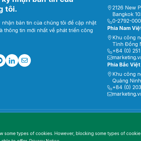
 tôi.
2126 New P
Bangkok 10
0-2792-00
 nhận bản tin của chúng tôi để cập nhật
Phía Nam Việ
và thông tin mới nhất về phát triển công
Khu công n
Tỉnh Đồng N
+84 (0) 251
marketing.
Phía Bắc Việ
Khu công n
Quảng Ninh
+84 (0) 20
marketing.
low some types of cookies. However, blocking some types of cookie
able to offer.
Privacy Notice