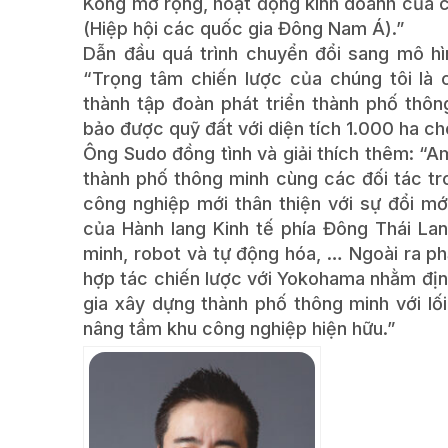
Kông mở rộng, hoạt động kinh doanh của c
(Hiệp hội các quốc gia Đông Nam Á).”
Dẫn đầu quá trình chuyển đổi sang mô h
“Trọng tâm chiến lược của chúng tôi là 
thành tập đoàn phát triển thành phố thôn
bảo được quỹ đất với diện tích 1.000 ha c
Ông Sudo đồng tình và giải thích thêm: “
thành phố thông minh cùng các đối tác tr
công nghiệp mới thân thiện với sự đổi mớ
của Hành lang Kinh tế phía Đông Thái Lan
minh, robot và tự động hóa, … Ngoài ra p
hợp tác chiến lược với Yokohama nhằm địn
gia xây dựng thành phố thông minh với lối
nâng tầm khu công nghiệp hiện hữu.”