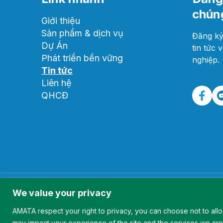
chúng
Giới thiệu
Sản phẩm & dịch vụ
Đăng ký
Dự Án
tin tức 
Phát triển bền vững
nghiệp.
Tin tức
Liên hệ
QHCĐ
Copyright © 2022 AMATA VN. All Rights Reserved.
We value your privacy
Thiết kế web
bởi
Cánh Cam
AMATA respect your right to privacy, you can choose not to al
may impact your experience of the site and the services we are 