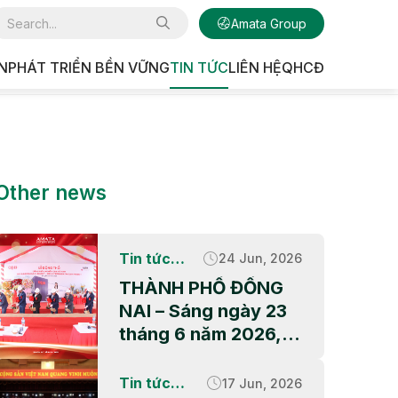
Amata Group
N
PHÁT TRIỂN BỀN VỮNG
TIN TỨC
LIÊN HỆ
QHCĐ
U CÔNG NGHIỆP
Other news
Tin tức
24 Jun, 2026
doanh
THÀNH PHỐ ĐỒNG
nghiệp
NAI – Sáng ngày 23
tháng 6 năm 2026, lễ
Khởi công dự án nhà
máy của QBB Asia
Tin tức
17 Jun, 2026