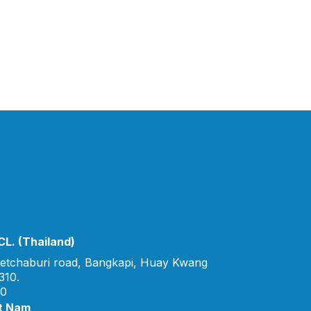
L. (Thailand)
etchaburi road, Bangkapi, Huay Kwang
310.
00
t Nam