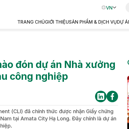
VN
EN
TRANG CHỦ
GIỚI THIỆU
SẢN PHẨM & DỊCH VỤ
DỰ Á
KH
hào đón dự án Nhà xưởng
Khu công nghiệp
ment (CLI) đã chính thức được nhận Giấy chứng
 Nam tại Amata City Hạ Long. Đây chính là dự án
hiệp.