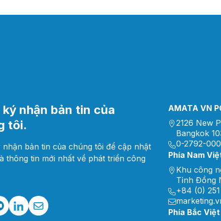
ký nhận bản tin của
AMATA VN PC
 tôi.
2126 New P
Bangkok 10
0-2792-00
 nhận bản tin của chúng tôi để cập nhật
Phía Nam Việ
và thông tin mới nhất về phát triển công
Khu công n
Tỉnh Đồng N
+84 (0) 251
marketing.
Phía Bắc Việ