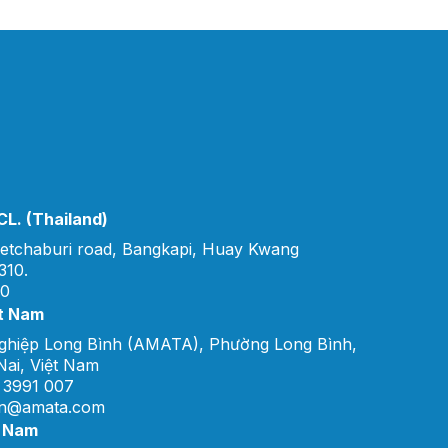
L. (Thailand)
etchaburi road, Bangkapi, Huay Kwang
310.
00
t Nam
ghiệp Long Bình (AMATA), Phường Long Bình,
ai, Việt Nam
 3991 007
vn@amata.com
t Nam