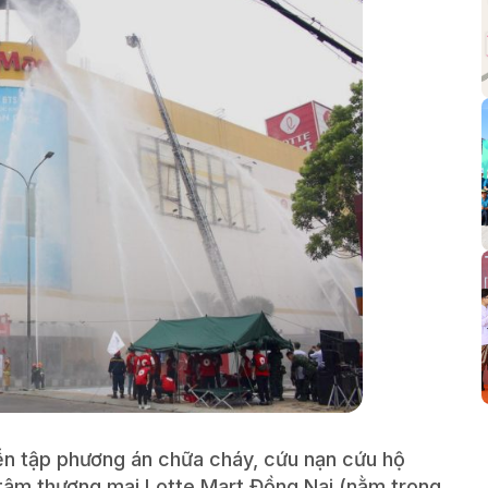
ễn tập phương án chữa cháy, cứu nạn cứu hộ
 tâm thương mại Lotte Mart Đồng Nai (nằm trong