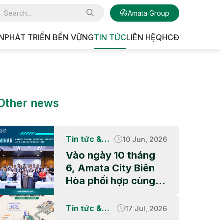
Amata Group
N
PHÁT TRIỂN BỀN VỮNG
TIN TỨC
LIÊN HỆ
QHCĐ
U CÔNG NGHIỆP
Other news
Tin tức &
10 Jun, 2026
Hoạt động
Vào ngày 10 tháng
CSR
6, Amata City Biên
Hòa phối hợp cùng
Ban Quản lý các Khu
công nghiệp và Khu
Tin tức &
17 Jul, 2026
kinh tế thành phố