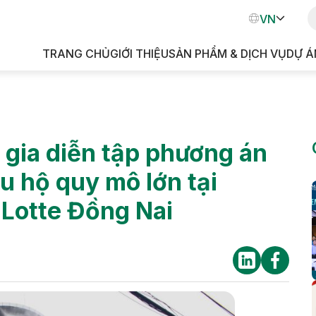
VN
EN
TRANG CHỦ
GIỚI THIỆU
SẢN PHẨM & DỊCH VỤ
DỰ Á
KH
gia diễn tập phương án
u hộ quy mô lớn tại
 Lotte Đồng Nai