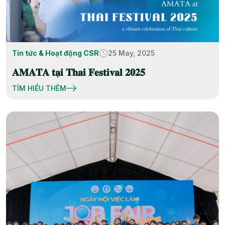
Tin tức & Hoạt động CSR
25 May, 2025
𝐀𝐌𝐀𝐓𝐀 𝐭𝐚̣𝐢 𝐓𝐡𝐚𝐢 𝐅𝐞𝐬𝐭𝐢𝐯𝐚𝐥 𝟐𝟎𝟐𝟓
TÌM HIỂU THÊM