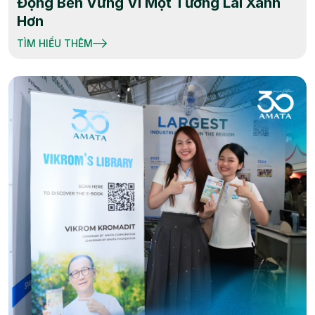
Động Bền Vững Vì Một Tương Lai Xanh
Hơn
TÌM HIỂU THÊM